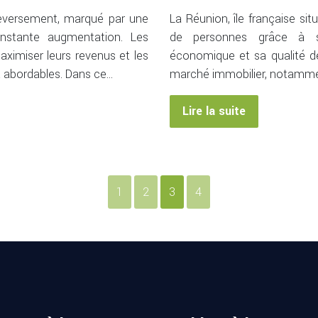
uleversement, marqué par une
La Réunion, île française sit
nstante augmentation. Les
de personnes grâce à s
aximiser leurs revenus et les
économique et sa qualité de
et abordables. Dans ce…
marché immobilier, notammen
Lire la suite
1
2
3
4