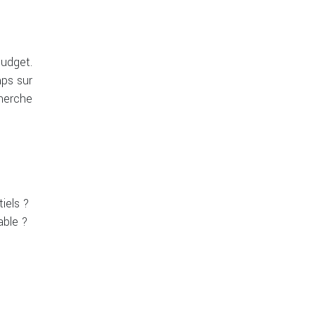
budget.
mps sur
cherche
iels ?
able ?