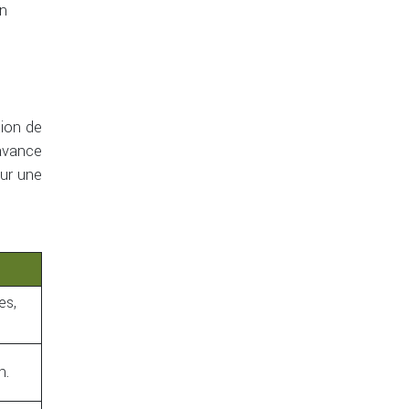
un
tion de
’avance
our une
es,
n.