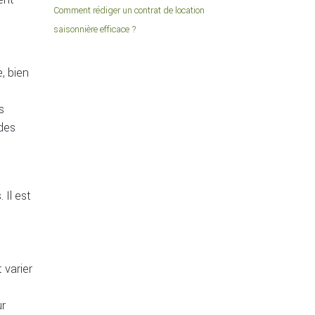
Comment rédiger un contrat de location
saisonnière efficace ?
, bien
s
des
 Il est
 varier
ur