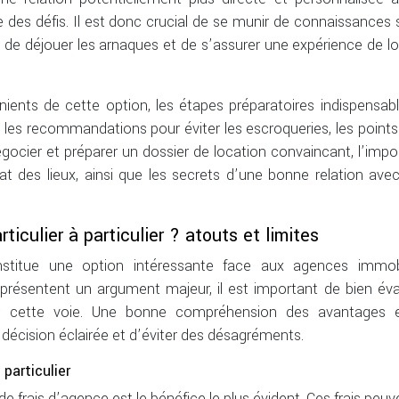
e des défis. Il est donc crucial de se munir de connaissances 
de déjouer les arnaques et de s’assurer une expérience de l
ents de cette option, les étapes préparatoires indispensabl
 les recommandations pour éviter les escroqueries, les points
 négocier et préparer un dossier de location convaincant, l’imp
tat des lieux, ainsi que les secrets d’une bonne relation ave
ticulier à particulier ? atouts et limites
constitue une option intéressante face aux agences immobi
représentent un argument majeur, il est important de bien éva
ur cette voie. Une bonne compréhension des avantages 
décision éclairée et d’éviter des désagréments.
particulier
frais d’agence est le bénéfice le plus évident. Ces frais peuv