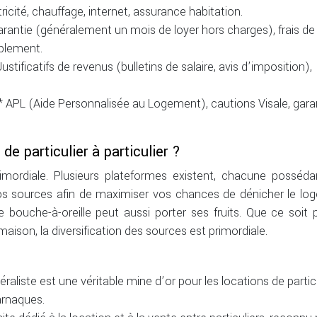
icité, chauffage, internet, assurance habitation.
garantie (généralement un mois de loyer hors charges), frais de
blement.
ustificatifs de revenus (bulletins de salaire, avis d’imposition),
** APL (Aide Personnalisée au Logement), cautions Visale, gara
e particulier à particulier ?
mordiale. Plusieurs plateformes existent, chacune posséda
er vos sources afin de maximiser vos chances de dénicher le l
le bouche-à-oreille peut aussi porter ses fruits. Que ce soit 
aison, la diversification des sources est primordiale.
aliste est une véritable mine d’or pour les locations de particu
 arnaques.