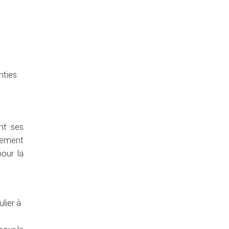
nties
nt ses
ogement
pour la
lier à