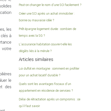
Peut-on changer le nom d’une SCI facilement ?
solides
ocation
Créer une SCI après un achat immobilier :
bonne ou mauvaise idée ?
es, les
Prêt épargne logement durée : combien de
 clés à
temps avec la SG ?
ortance
L’assurance habitation couvre-t-elle les
c votre
dégâts liés à la mérule ?
Articles similaires
Loi duflot en montagne : comment en profiter
lières
pour un achat locatif durable ?
luer le
Quels sont les avantages fiscaux d’un
et des
appartement en résidence de services ?
Délai de rétractation après un compromis : ce
qu’il faut savoir
ent