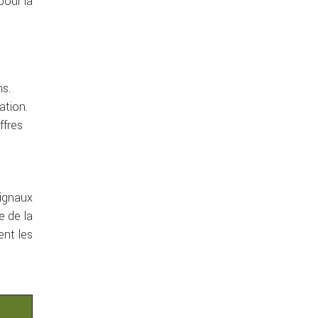
pour la
ns.
ation.
ffres
ignaux
e de la
ent les