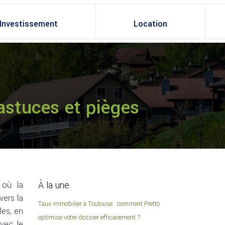
Investissement
Location
 astuces et pièges
À la une
 où la
vers la
Taux immobilier à Toulouse : comment Pretto
les, en
optimise votre dossier efficacement ?
avec le