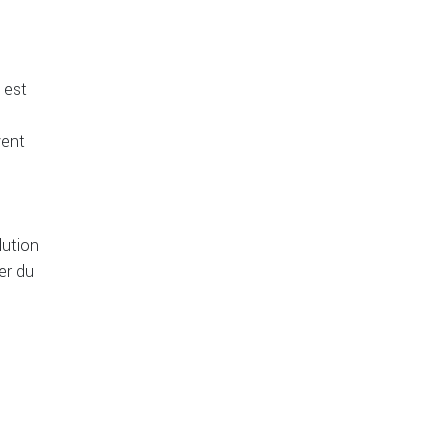
n
 est
vent
s
lution
er du