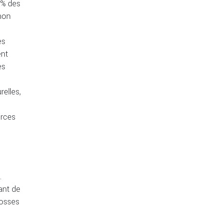
0% des
 non
es
ent
es
relles,
urces
.
ant de
fosses