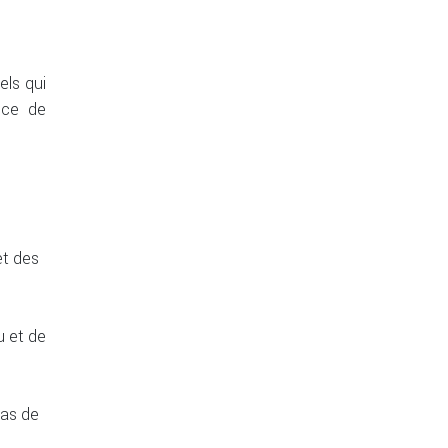
els qui
nce de
et des
u et de
cas de