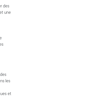
er des
 et une
ce
es
 des
ons les
ques et