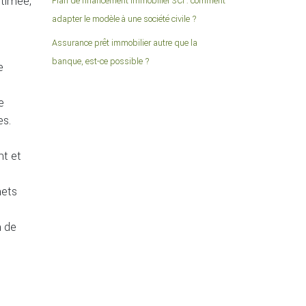
timée,
Plan de financement immobilier SCI : comment
adapter le modèle à une société civile ?
Assurance prêt immobilier autre que la
banque, est-ce possible ?
e
e
es.
nt et
hets
n de