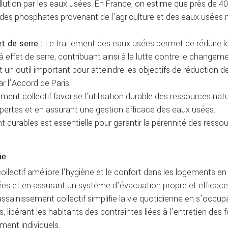
llution par les eaux usées. En France, on estime que près de 4
et des phosphates provenant de l’agriculture et des eaux usées
t de serre :
Le traitement des eaux usées permet de réduire l
effet de serre, contribuant ainsi à la lutte contre le changem
t un outil important pour atteindre les objectifs de réduction d
ar l’Accord de Paris.
ment collectif favorise l’utilisation durable des ressources natu
s pertes et en assurant une gestion efficace des eaux usées.
 durables est essentielle pour garantir la pérennité des resso
ie
llectif améliore l’hygiène et le confort dans les logements en
sées et en assurant un système d’évacuation propre et efficace
assainissement collectif simplifie la vie quotidienne en s’occup
 libérant les habitants des contraintes liées à l’entretien des 
ent individuels.