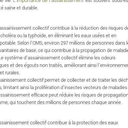
de vie.
L’importance de l’assainissement
est souvent sous-es
é saine et durable.
assainissement collectif contribue à la réduction des risques d
e choléra ou la typhoïde, en éliminant les eaux usées et en
otable. Selon l’OMS, environ 297 millions de personnes dans l
anitaires de base, ce qui contribue à la propagation de maladi
Le système d’assainissement collectif élimine les odeurs
es et des égouts non traités, améliorant ainsi l’environneme
et rurales.
sainissement collectif permet de collecter et de traiter les déc
limitant ainsi la prolifération d’insectes vecteurs de maladies
ainissement efficace peut réduire les risques de propagatio
me, qui touchent des millions de personnes chaque année.
ssainissement collectif contribue à la protection des eaux